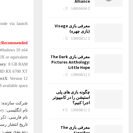
Alliance
۰
1400/04/04
mode via launch
معرفی بازی Visage
(بازی چهره)
۰
1399/08/12
Recommended:
 Windows 10 x64
معرفی بازی The Dark
0X or equivalent
Pictures Anthology:
ory
: 8 GB RAM
Little Hope
AMD RX 6700 XT
۰
1399/08/12
ectX
: Version 12
B available space
چگونه بازی های پلی
استیشن را در کامپیوتر
اجرا کنیم؟
شرکت سازنده:
نام انگلیسی:
LEGO Builder’s Journey
۲
1399/08/11
نام فارسی:
لگو 
تاریخ انتشار رس
معرفی بازی The
رده بندی سنی:
با
Signifier