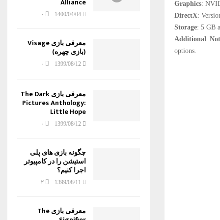
Alliance
Graphics
: NVI
۰
1400/04/04
DirectX
: Versio
Storage
: 5 GB a
Additional Not
معرفی بازی Visage
(بازی چهره)
options.
۰
1399/08/12
معرفی بازی The Dark
Pictures Anthology:
Little Hope
۰
1399/08/12
چگونه بازی های پلی
استیشن را در کامپیوتر
اجرا کنیم؟
۲
1399/08/11
معرفی بازی The
Signifier