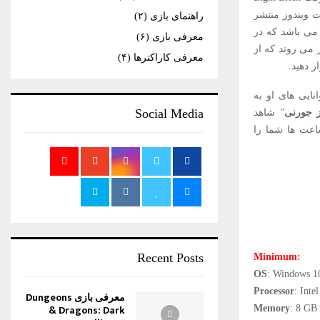
H
تم عامل مایکروسافت ویندوز منتشر
راهنمای بازی
(۲)
ه است. این نسخه از بازی جدیدتری عنوان از سری بازی های محبوب و پرطرفدار LEGO می باشد که در
معرفی بازی
(۶)
ه شمار می روند که از
معرفی کاراکترها
(۴)
ر دهید.
نایی های او به
Social Media
ز جورنی
” شاهد
اعت ها شما را
Recent Posts
Minimum:
OS
: Windows 1
Processor
: Int
معرفی بازی Dungeons
& Dragons: Dark
Memory
: 8 G