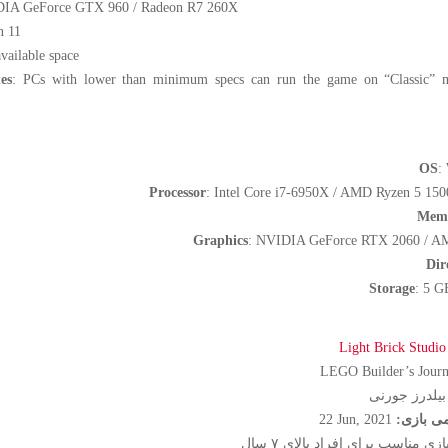
DIA GeForce GTX 960 / Radeon R7 260X
n 11
vailable space
es
: PCs with lower than minimum specs can run the game on “Classic” 
OS
:
Processor
: Intel Core i7-6950X / AMD Ryzen 5 150
Mem
Graphics
: NVIDIA GeForce RTX 2060 / 
Dir
Storage
: 5 G
Light Brick Studio
بیلدرز جورنی
می بازی:
‎22 Jun, 2021
زی مناسب برای افراد بالای ۷ سال