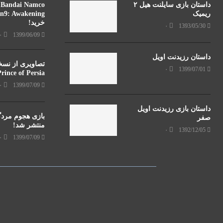
داستان بازی سایلنت هیل ۲
o
ریمیک
خرید!
۰
1393/05/30
۰
1399/06/09
داستان رزیدنت اویل
تصاویری از نسخ
۰
1399/07/01
Prince of Persia فاش شد
۰
1399/07/09
داستان بازی رزیدنت اویل
بازی هجوم مرد
صفر
منتشر شد!
۰
1392/12/05
۰
1399/07/09