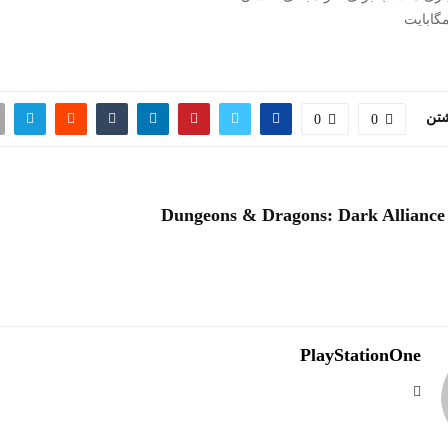
شتن
0
0
D
PlayStationOne