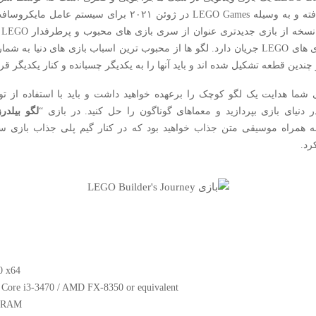
Studio توسعه یافته و به وسیله LEGO Games در ژوئن ۲۰۲۱ برای سیس
شد
دنیای اسباب بازی های LEGO جریان دارد. لگو ها از محبوب ترین اسباب بازی های دنیا ب
ز چندین قطعه تشکیل شده اند و باید آنها را به یکدیگر چسبانده و کنار یکدیگر قرا
شما هدایت یک لگو کوچک را برعهده خواهید داشت و باید با استفاده از توا
دنیای بازی بپردازید و معماهای گوناگون را حل کنید. در بازی “
لگو بیلدر
ه همراه موسیقی متن جذاب خواهید بود که در کنار گیم پلی جذاب بازی س
رد.
0 x64
el Core i3-3470 / AMD FX-8350 or equivalent
B RAM