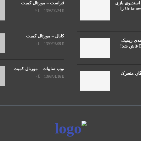
Bandai Namc استدیوی بازی
فراست – مورتال کمبت
Unknown9: Awakening را
۲
1398/09/24
کابال – مورتال کمبت
ه‌ی ریمیک
۰
1399/07/09
!
نوب سایبات – مورتال کمبت
گان متحرک
۰
1398/01/16