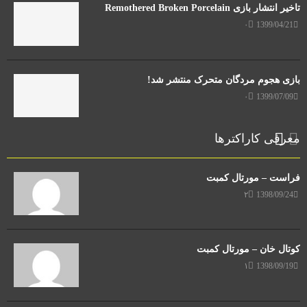
تاخیر انتشار بازی Remothered Broken Porcelain
۰
1399/04/21
بازی هجوم مردگان متحرک منتشر شد!
۰
1399/07/09
معرفی کاراکترها
فراست – مورتال کمبت
۲
1398/09/24
کوتال خان – مورتال کمبت
۱
1398/09/19