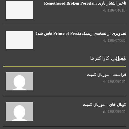
تاخیر انتشار بازی Remothered Broken Porcelain
۰
1399/04/21
تصاویری از نسخه‌ی ریمیک Prince of Persia فاش شد!
۰
1399/07/09
معرفی کاراکترها
فراست – مورتال کمبت
۲
1398/09/24
کوتال خان – مورتال کمبت
۱
1398/09/19