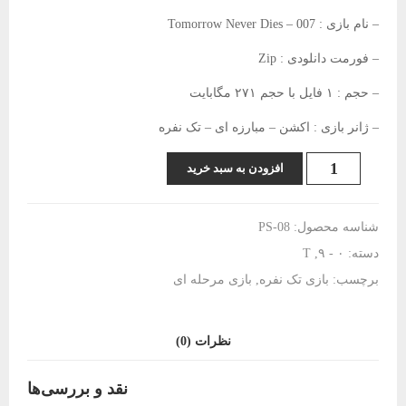
– نام بازی :‌ 007 – Tomorrow Never Dies
– فورمت دانلودی : Zip
– حجم : ۱ فایل با حجم ۲۷۱ مگابایت
– ژانر بازی : اکشن – مبارزه ای – تک نفره
دانلود
افزودن به سبد خرید
بازی
007
-
شناسه محصول:
PS-08
Tomorrow
دسته:
۰ - ۹
,
T
Never
Dies
برچسب:
بازی تک نفره
,
بازی مرحله ای
عدد
نظرات (0)
نقد و بررسی‌ها