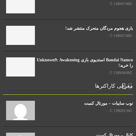
۰
1399/07/09
بازی هجوم مردگان متحرک منتشر شد!
۰
1399/07/09
Bandai Namco استدیوی بازی Unknown9: Awakening
را خرید!
۰
1399/06/09
معرفی کاراکترها
نوب سایبات – مورتال کمبت
۰
1398/01/16
کابال – مورتال کمبت