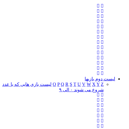
لیست دوم بازیها
Z
Y
X
W
V
U
T
S
R
Q
P
O
لیست بازی هایی که با عدد
شروع می شوند ۰ الی ۹