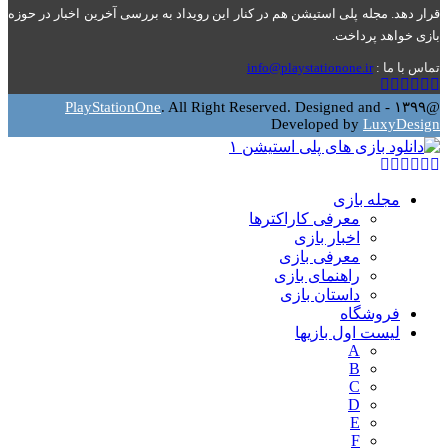
قرار دهد. مجله پلی استیشن هم در کنار این رویداد به بررسی آخرین اخبار در حوزه
بازی خواهد پرداخت.
تماس با ما :
info@playstationone.ir
Youtube
Google
Pinterest
Instagram
Facebook
Twitter
PlayStationOne
. All Right Reserved. Designed and
@۱۳۹۹ -
Developed by
LuxyDesign
Youtube
Google
Pinterest
Instagram
Facebook
Twitter
مجله بازی
معرفی کاراکترها
اخبار بازی
معرفی بازی
راهنمای بازی
داستان بازی
فروشگاه
لیست اول بازیها
A
B
C
D
E
F