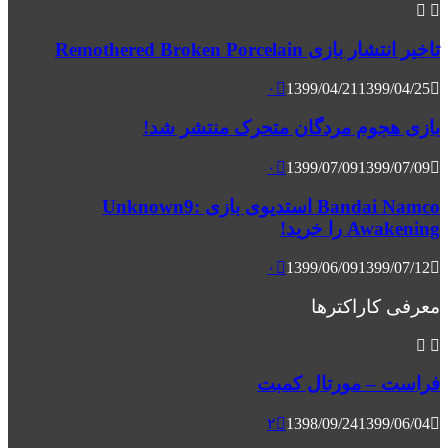
تاخیر انتشار بازی Remothered Broken Porcelain
۰
1399/04/21
1399/04/25
بازی هجوم مردگان متحرک منتشر شد!
۰
1399/07/09
1399/07/09
Bandai Namco استدیوی بازی Unknown9:
Awakening را خرید!
۰
1399/06/09
1399/07/12
معرفی کاراکترها
فراست – مورتال کمبت
۲
1398/09/24
1399/06/04