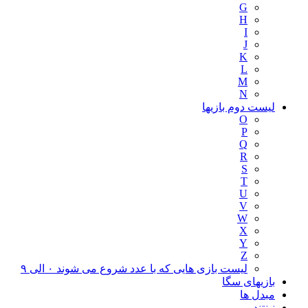
G
H
I
J
K
L
M
N
لیست دوم بازیها
O
P
Q
R
S
T
U
V
W
X
Y
Z
لیست بازی هایی که با عدد شروع می شوند ۰ الی ۹
بازیهای سگا
مبدل ها
نینتندو