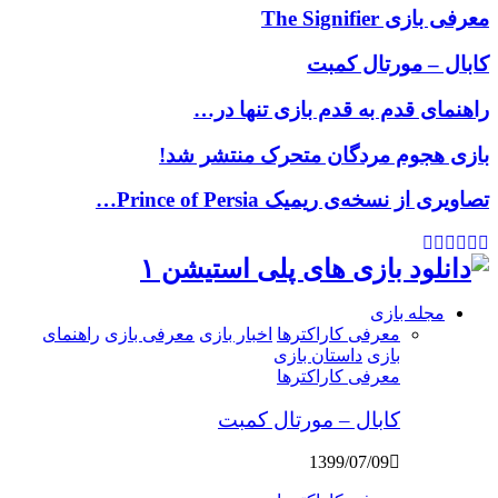
معرفی بازی The Signifier
کابال – مورتال کمبت
راهنمای قدم به قدم بازی تنها در…
بازی هجوم مردگان متحرک منتشر شد!
تصاویری از نسخه‌ی ریمیک Prince of Persia…
Youtube
Google
Pinterest
Instagram
Facebook
Twitter
مجله بازی
معرفی کاراکترها
اخبار بازی
معرفی بازی
راهنمای
بازی
داستان بازی
معرفی کاراکترها
کابال – مورتال کمبت
1399/07/09