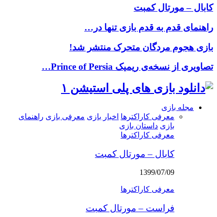
کابال – مورتال کمبت
راهنمای قدم به قدم بازی تنها در…
بازی هجوم مردگان متحرک منتشر شد!
تصاویری از نسخه‌ی ریمیک Prince of Persia…
Facebook
Instagram
Pinterest
Youtube
Google
Twitter
مجله بازی
معرفی کاراکترها
اخبار بازی
معرفی بازی
راهنمای
بازی
داستان بازی
معرفی کاراکترها
کابال – مورتال کمبت
1399/07/09
معرفی کاراکترها
فراست – مورتال کمبت