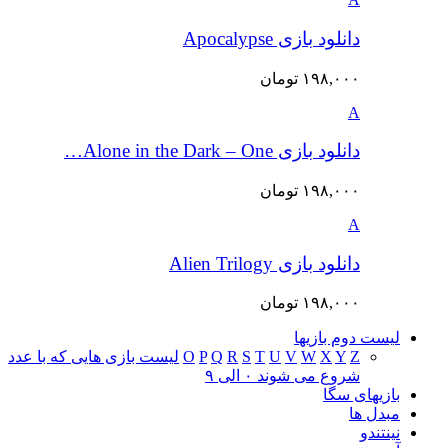
دانلود بازی Apocalypse
۱۹۸,۰۰۰
تومان
A
دانلود بازی Alone in the Dark – One…
۱۹۸,۰۰۰
تومان
A
دانلود بازی Alien Trilogy
۱۹۸,۰۰۰
تومان
لیست دوم بازیها
Z
Y
X
W
V
U
T
S
R
Q
P
O
لیست بازی هایی که با عدد
شروع می شوند ۰ الی ۹
بازیهای سگا
مبدل ها
نینتندو