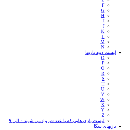
F
G
H
I
J
K
L
M
N
لیست دوم بازیها
O
P
Q
R
S
T
U
V
W
X
Y
Z
لیست بازی هایی که با عدد شروع می شوند ۰ الی ۹
بازیهای سگا