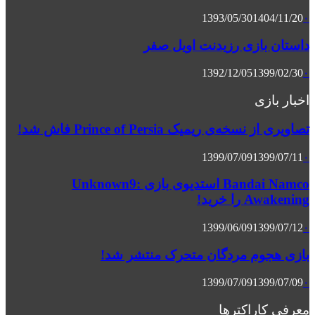
1393/05/30
1404/11/20
۰
داستان بازی رزیدنت اویل صفر
1392/12/05
1399/02/30
۰
اخبار بازی
تصاویری از نسخه‌ی ریمیک Prince of Persia فاش شد!
1399/07/09
1399/07/11
۰
Bandai Namco استدیوی بازی Unknown9:
Awakening را خرید!
1399/06/09
1399/07/12
۰
بازی هجوم مردگان متحرک منتشر شد!
1399/07/09
1399/07/09
۰
معرفی کاراکترها