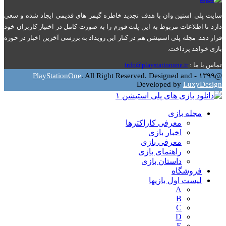
سایت پلی استین وان با هدف تجدید خاطره گیمر های قدیمی ایجاد شده و سعی
دارد تا اطلاعات مربوط به این پلت فورم را به صورت کامل در اختیار کاربران خود
قرار دهد. مجله پلی استیشن هم در کنار این رویداد به بررسی آخرین اخبار در حوزه
بازی خواهد پرداخت.
تماس با ما :
info@playstationone.ir
Facebook
Instagram
Pinterest
Youtube
Google
Twitter
PlayStationOne
. All Right Reserved. Designed and
@۱۳۹۹ -
Developed by
LuxyDesign
Facebook
Instagram
Pinterest
Youtube
Google
Twitter
مجله بازی
معرفی کاراکترها
اخبار بازی
معرفی بازی
راهنمای بازی
داستان بازی
فروشگاه
لیست اول بازیها
A
B
C
D
E