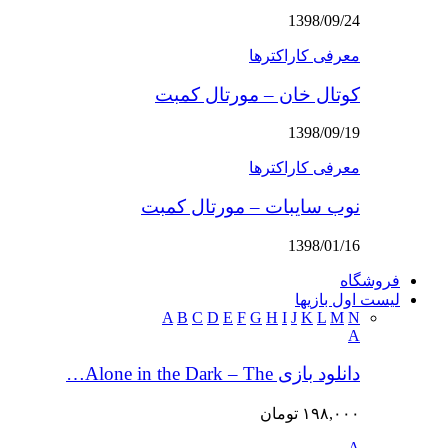
1398/09/24
معرفی کاراکترها
کوتال خان – مورتال کمبت
1398/09/19
معرفی کاراکترها
نوب سایبات – مورتال کمبت
1398/01/16
فروشگاه
لیست اول بازیها
A
B
C
D
E
F
G
H
I
J
K
L
M
N
A
دانلود بازی Alone in the Dark – The…
۱۹۸,۰۰۰
تومان
A