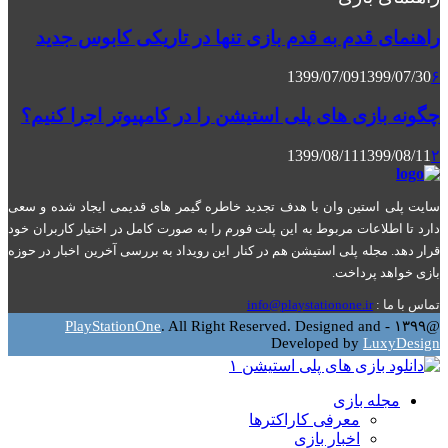
راهنمای قدم به قدم بازی تنها در تاریکی کابوس جدید
1399/07/09
1399/07/30
۶
چگونه بازی های پلی استیشن را در کامپیوتر اجرا کنیم؟
1399/08/11
1399/08/11
۲
سایت پلی استین وان با هدف تجدید خاطره گیمر های قدیمی ایجاد شده و سعی
دارد تا اطلاعات مربوط به این پلت فورم را به صورت کامل در اختیار کاربران خود
قرار دهد. مجله پلی استیشن هم در کنار این رویداد به بررسی آخرین اخبار در حوزه
بازی خواهد پرداخت.
تماس با ما :
info@playstationone.ir
Facebook
Instagram
Pinterest
Youtube
Google
Twitter
PlayStationOne
. All Right Reserved. Designed and
@۱۳۹۹ -
Developed by
LuxyDesign
Facebook
Instagram
Pinterest
Youtube
Google
Twitter
مجله بازی
معرفی کاراکترها
اخبار بازی