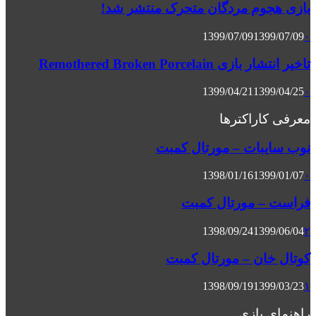
بازی هجوم مردگان متحرک منتشر شد!
1399/07/09
1399/07/09
۰
تاخیر انتشار بازی Remothered Broken Porcelain
1399/04/21
1399/04/25
۰
معرفی کاراکترها
نوب سایبات – مورتال کمبت
1398/01/16
1399/01/07
۰
فراست – مورتال کمبت
1398/09/24
1399/06/04
۲
کوتال خان – مورتال کمبت
1398/09/19
1399/03/23
۱
راهنمای بازی