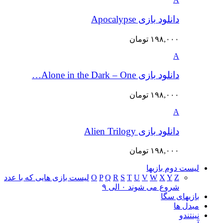
دانلود بازی Apocalypse
۱۹۸,۰۰۰
تومان
A
دانلود بازی Alone in the Dark – One…
۱۹۸,۰۰۰
تومان
A
دانلود بازی Alien Trilogy
۱۹۸,۰۰۰
تومان
لیست دوم بازیها
Z
Y
X
W
V
U
T
S
R
Q
P
O
لیست بازی هایی که با عدد
شروع می شوند ۰ الی ۹
بازیهای سگا
مبدل ها
نینتندو