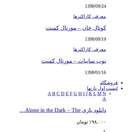
1398/09/24
معرفی کاراکترها
کوتال خان – مورتال کمبت
1398/09/19
معرفی کاراکترها
نوب سایبات – مورتال کمبت
1398/01/16
فروشگاه
لیست اول بازیها
A
B
C
D
E
F
G
H
I
J
K
L
M
N
A
دانلود بازی Alone in the Dark – The…
۱۹۸,۰۰۰
تومان
A