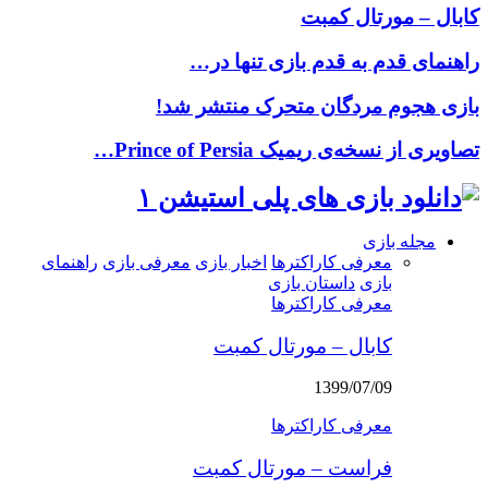
کابال – مورتال کمبت
راهنمای قدم به قدم بازی تنها در…
بازی هجوم مردگان متحرک منتشر شد!
تصاویری از نسخه‌ی ریمیک Prince of Persia…
Facebook
Instagram
Pinterest
Youtube
Google
Twitter
مجله بازی
معرفی کاراکترها
اخبار بازی
معرفی بازی
راهنمای
بازی
داستان بازی
معرفی کاراکترها
کابال – مورتال کمبت
1399/07/09
معرفی کاراکترها
فراست – مورتال کمبت