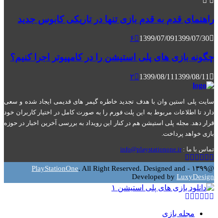
راهنمای قدم به قدم بازی تنها در تاریکی کابوس جدید
۶
1399/07/09
1399/07/30
چگونه بازی های پلی استیشن را در کامپیوتر اجرا کنیم؟
۲
1399/08/11
1399/08/11
سایت پلی استین وان با هدف تجدید خاطره گیمر های قدیمی ایجاد شده و سعی
دارد تا اطلاعات مربوط به این پلت فورم را به صورت کامل در اختیار کاربران خود
قرار دهد. مجله پلی استیشن هم در کنار این رویداد به بررسی آخرین اخبار در حوزه
بازی خواهد پرداخت.
تماس با ما :
info@playstationone.ir
Youtube
Google
Pinterest
Instagram
Facebook
Twitter
PlayStationOne
. All Right Reserved. Designed and
@۱۳۹۹ -
Developed by
LuxyDesign
Youtube
Google
Pinterest
Instagram
Facebook
Twitter
مجله بازی