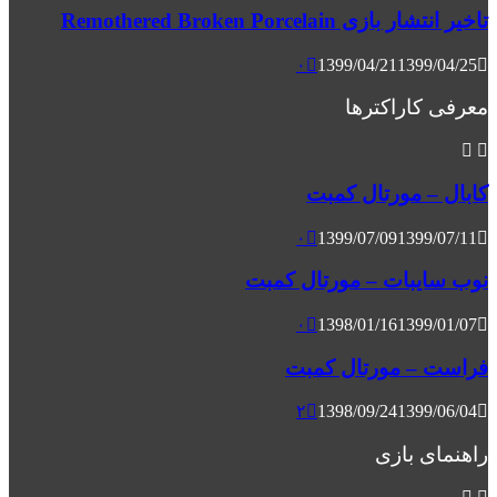
تاخیر انتشار بازی Remothered Broken Porcelain
۰
1399/04/21
1399/04/25
معرفی کاراکترها
کابال – مورتال کمبت
۰
1399/07/09
1399/07/11
نوب سایبات – مورتال کمبت
۰
1398/01/16
1399/01/07
فراست – مورتال کمبت
۲
1398/09/24
1399/06/04
راهنمای بازی