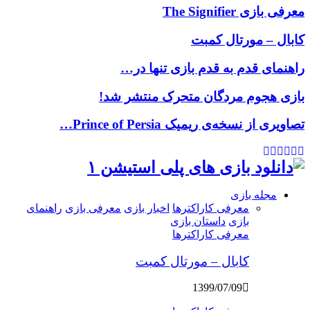
معرفی بازی The Signifier
کابال – مورتال کمبت
راهنمای قدم به قدم بازی تنها در…
بازی هجوم مردگان متحرک منتشر شد!
تصاویری از نسخه‌ی ریمیک Prince of Persia…
Youtube
Google
Pinterest
Instagram
Facebook
Twitter
مجله بازی
معرفی کاراکترها
اخبار بازی
معرفی بازی
راهنمای
بازی
داستان بازی
معرفی کاراکترها
کابال – مورتال کمبت
1399/07/09