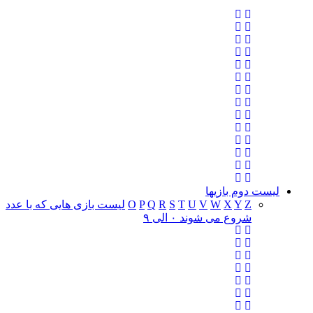
لیست دوم بازیها
Z
Y
X
W
V
U
T
S
R
Q
P
O
لیست بازی هایی که با عدد
شروع می شوند ۰ الی ۹