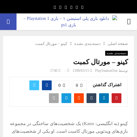
Youtube
Google
Pinterest
Instagram
Twitter
Facebook
PRIMARY
MENU
صفحه اصلی
دسته‌بندی نشده
کینو – مورتال کمبت
دسته‌بندی نشده
کینو – مورتال کمبت
توسط
PlayStationOne
1398/03/15
۰
1740
اشتراک گذاشتن
0
0
کِینو (به انگلیسی: Kano) یک شخصیت‌های ساختگی در مجموعه
بازی‌های ویدئویی مورتال کامبت است. او یکی از شخصیت‌های