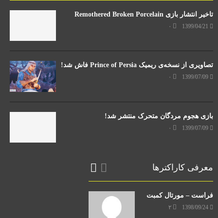
تاخیر انتشار بازی Remothered Broken Porcelain
۰
1399/04/21
تصاویری از نسخه‌ی ریمیک Prince of Persia فاش شد!
۰
1399/07/09
بازی هجوم مردگان متحرک منتشر شد!
۰
1399/07/09
معرفی کاراکترها
فراست – مورتال کمبت
۲
1398/09/24