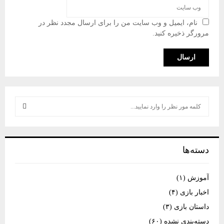
نام، ایمیل و وب سایت من را برای ارسال مجدد نظر در
مرورگر ذخیره کنید.
S
e
a
S
r
c
E
دسته‌ها
h
f
A
o
آموزش
(۱)
r
R
اخبار بازی
(۴)
:
C
داستان بازی
(۳)
دسته‌بندی نشده
(۶۰)